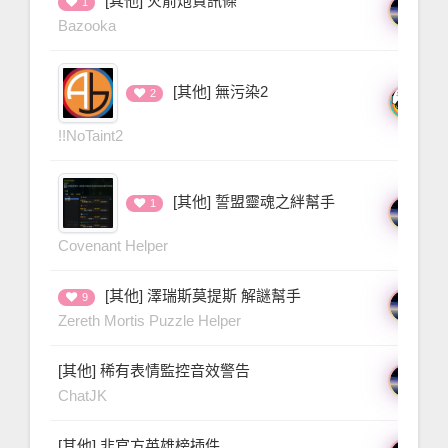
[其他] 火箭炮資訊條
三
1
3 
Bazooka
[其他] 無污染2
Dol
2
3 
!!NoTaint2
[其他] 誓盟靈魂之絆幫手
三
1
4 
Covenant Helper
[其他] 澤瑞斯莫提斯 解謎幫手
三
9
4 
Zereth Mortis Puzzle Helper
[其他] 稀有表情監控音效警告
三
5 
ChatJK
[其他] 非官方英雄榜插件
三