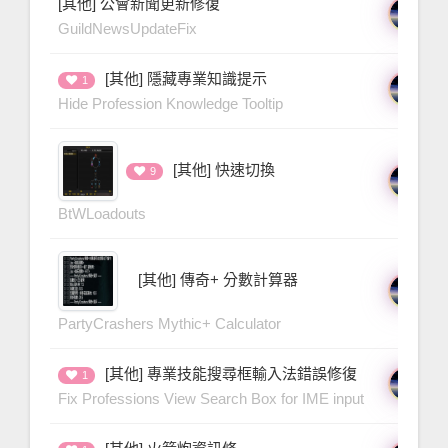
[其他] 公會新聞更新修復
三
1 
GuildNewsUpdateFix
[其他] 隱藏專業知識提示
三
1
2 
Hide Profession Knowledge Tooltip
[其他] 快速切換
三
9
2 
BtWLoadouts
[其他] 傳奇+ 分數計算器
三
2 
PartyCrashers Mythic+ Calculator
[其他] 專業技能搜尋框輸入法錯誤修復
三
1
2 
Fix Professions View Search Box for IME input