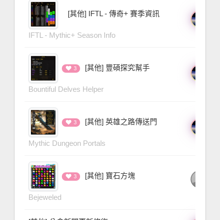
[其他] IFTL - 傳奇+ 賽季資訊
三
1 
IFTL - Mythic+ Season Info
[其他] 豐碩探究幫手
三
3
1 
Bountiful Delves Helper
[其他] 英雄之路傳送門
三
3
1 
Mythic Dungeon Portals
person
死
[其他] 寶石方塊
3
1 
Bejeweled