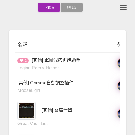
Togg
正式版
經典版
名稱
發表人
[其他] 軍團混搭再造助手
三
2
9 
Legion Remix Helper
[其他] Gamma自動調整插件
三
11
MooseLight
[其他] 寶庫清單
三
1 
Great Vault List