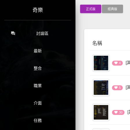
正式版
經典版
奇樂
forum
討論區
名稱
最新
[
4
整合
職業
[
5
介面
30
任務