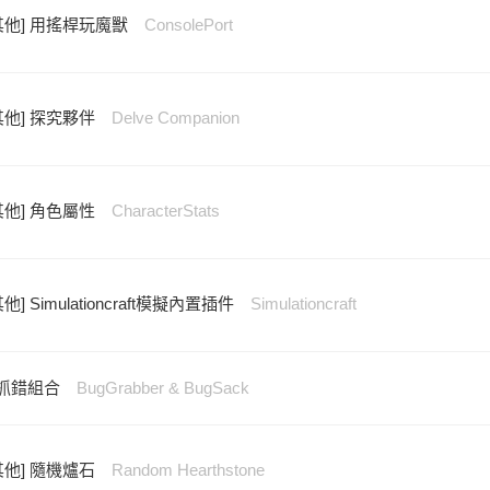
其他] 用搖桿玩魔獸
ConsolePort
其他] 探究夥伴
Delve Companion
其他] 角色屬性
CharacterStats
其他] Simulationcraft模擬內置插件
Simulationcraft
插件抓錯組合
BugGrabber & BugSack
其他] 隨機爐石
Random Hearthstone