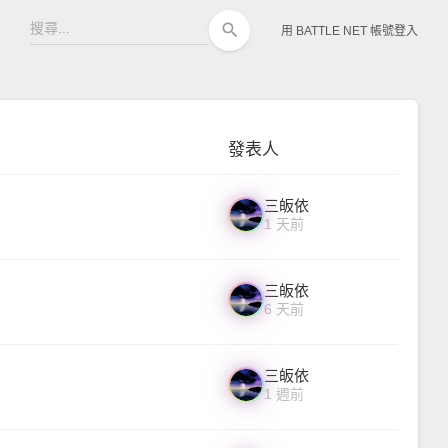
search
用 BATTLE NET 帳號登入
發表人
三皈依
1 天前
三皈依
6 天前
三皈依
1 週前