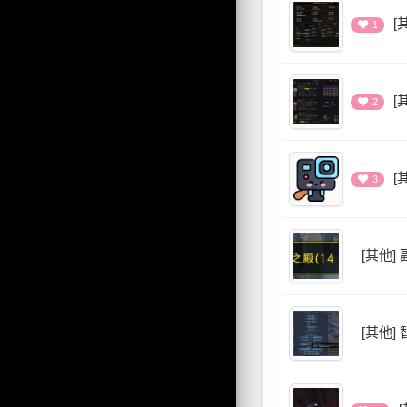
[
1
[
2
[
3
[其他]
[其他