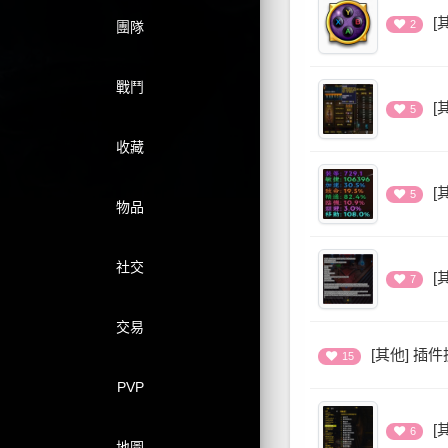
[
2
團隊
戰鬥
[
5
收藏
[
5
物品
社交
[
7
交易
[其他] 
15
PVP
[
6
地圖