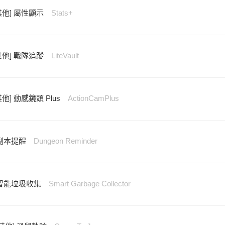
其他] 屬性顯示
Stats+
其他] 戰隊追蹤
LiteVault
其他] 動感鏡頭 Plus
ActionCamPlus
 副本提醒
Dungeon Reminder
] 智能垃圾收集
Smart Garbage Collector