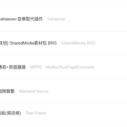
 Sahawow-音樂取代插件
Sahawow
其他] SharedMedia素材包 BNS
SharedMedia BNS
 傳奇+頁面擴展
MPPE - MythicPlusPageExtension
 戰隊聯繫
Warband Nexus
坦面板(資訊條)
Titan Panel