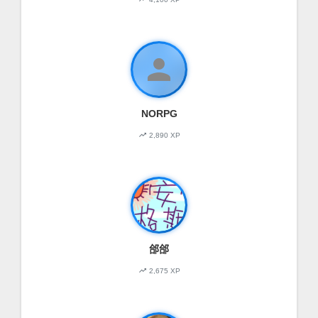
person
NORPG
trending_up
2,890 XP
郃郃
trending_up
2,675 XP