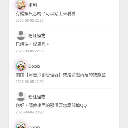
米利
有錯誤訊息嗎？可以貼上來看看
[整合]
米
2026-08-05 22:37
person
粉紅怪物
已解決，感恩您。
[介面]
達
2026-08-05 22:30
Dololo
關閉【阿吉冷卻管理器】或是遊戲內建的技能監控。
[介面]
達
2026-08-05 12:59
person
粉紅怪物
您好，請教後面的那個要怎麼關掉QQ
[介面]
達
2026-08-04 23:22
Dololo