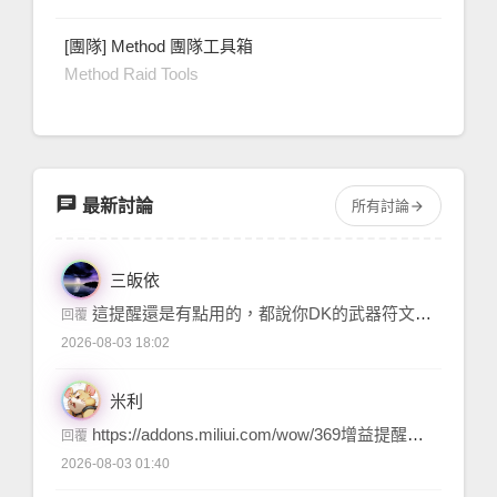
[團隊] Method 團隊工具箱
Method Raid Tools
chat
最新討論
所有討論
arrow_forward
三皈依
這提醒還是有點用的，都說你DK的武器符文錯了，通常就是什麼專精配合什麼符文，我玩DK的時候也被提醒過，治本是換個正確的符文，治標眼不見為淨....
問題求助
回覆
2026-08-03 18:02
米利
https://addons.miliui.com/wow/369增益提醒器 BuffReminders/br 關閉不需要的提醒或是關閉這個插件
問題求助
回覆
2026-08-03 01:40