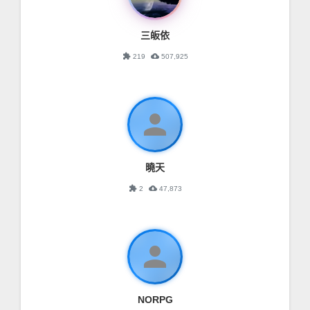
三皈依
extension
cloud_download
219
507,925
person
曉天
extension
cloud_download
2
47,873
person
NORPG