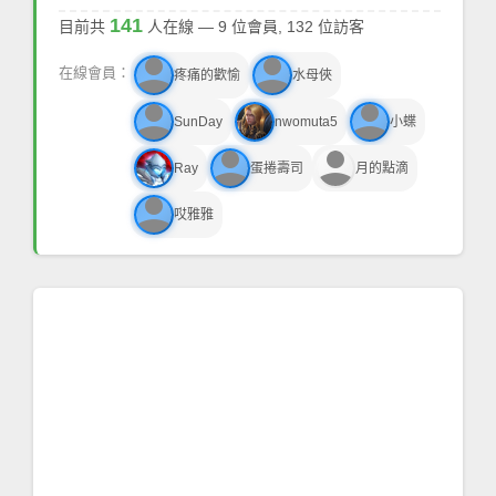
141
目前共
人在線 — 9 位會員, 132 位訪客
person
person
在線會員：
疼痛的歡愉
水母俠
person
person
SunDay
nwomuta5
小蝶
person
person
Ray
蛋捲壽司
月的點滴
person
哎雅雅