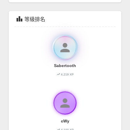
leaderboard
等級排名
person
Sabertooth
trending_up
4,219 XP
person
cWy
trending_up
4,100 XP