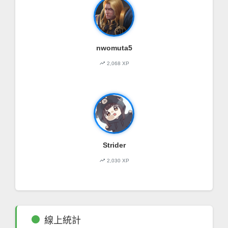
nwomuta5
trending_up
2,068 XP
Strider
trending_up
2,030 XP
fiber_manual_record
線上統計