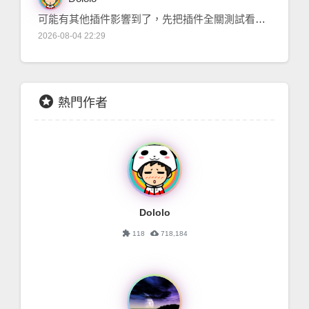
可能有其他插件影響到了，先把插件全關測試看看，沒問題再將其它要使用的插件，一次載入一個來測試，看是哪個插件影響到它了。
[整合]
彩
2026-08-04 22:29
stars
熱門作者
Dololo
extension
cloud_download
118
718,184