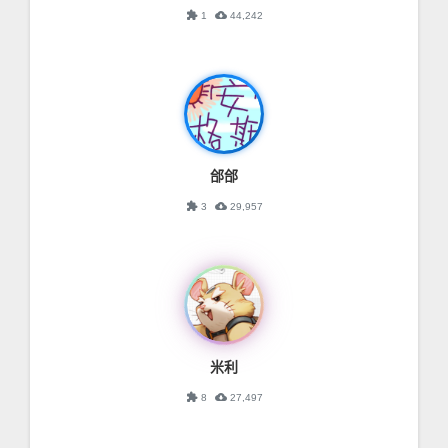
extension
cloud_download
1
44,242
郃郃
extension
cloud_download
3
29,957
米利
extension
cloud_download
8
27,497