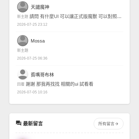
person
天譴魔神
請問 有什麼UI 可以讓正式版魔獸 可以對照 舊版通靈的武裝對照表
心得分享
新主題
2026-07-25 23:12
person
Mossa
問題求助
新主題
2026-07-25 06:36
person
貧嘴哥布林
謝謝 那我再找找 相關的ui 試看看
問題求助
回覆
2026-07-05 10:16
forum
最新留言
所有留言
arrow_forward