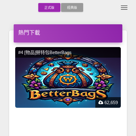
Togg
正式版
經典版
熱門下載
#4 [物品]掰特包BetterBags
#5 
,837
62,659