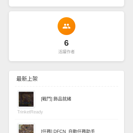
people
6
活躍作者
最新上架
[戰鬥] 飾品就緒
TrinketReady
[任務] DFCN_自動任務助手