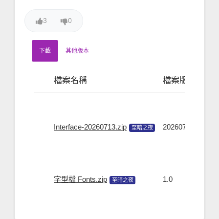
3
0
下載
其他版本
檔案名稱
檔案版本
檔
Interface-20260713.zip
20260713
55.
至暗之夜
字型檔 Fonts.zip
1.0
17.
至暗之夜