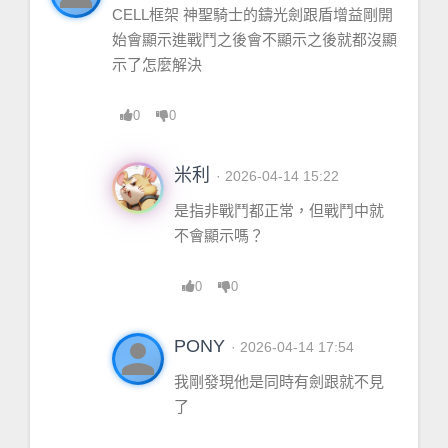
CELL框架 神聖騎士的鑄光劍跟盾增益剛開
始會顯示進戰鬥之後會不顯示之後就都沒顯
示了怎麼解決
0
0
米利
· 2026-04-14 15:22
是指非戰鬥都正常，但戰鬥中就
不會顯示嗎？
0
0
person
PONY
· 2026-04-14 17:54
我剛發現他是同時有劍跟就不見
了