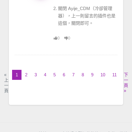
關閉 Ayije_CDM（冷卻管理
器），上一則留言的插件也是
這個，關閉即可。
0
0
«
1
2
3
4
5
6
7
8
9
10
11
下
上
一
一
頁
頁
»