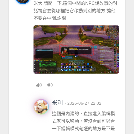
米大,請問一下,這個中間的NPC說故事的對
話視窗要從哪裡把它移動到別的地方,讓他
不要在中間,謝謝
0
0
米利
· 2026-06-27 22:02
這個是內建的，直接進入編輯模
式就可以移動，若沒看到可以看
一下編輯模式勾選的地方是不是