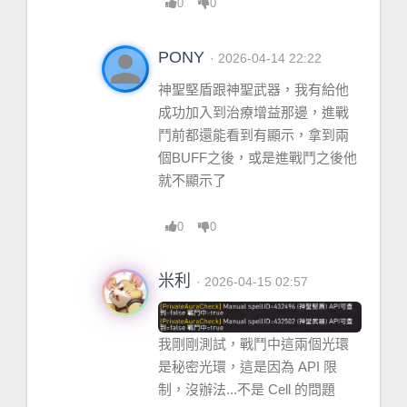
0
0
person
PONY
· 2026-04-14 22:22
神聖堅盾跟神聖武器，我有給他
成功加入到治療增益那邊，進戰
鬥前都還能看到有顯示，拿到兩
個BUFF之後，或是進戰鬥之後他
就不顯示了
0
0
米利
· 2026-04-15 02:57
我剛剛測試，戰鬥中這兩個光環
是秘密光環，這是因為 API 限
制，沒辦法...不是 Cell 的問題