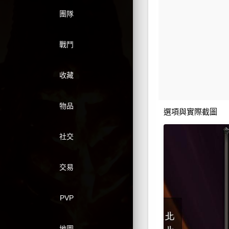
團隊
戰鬥
收藏
物品
選項與實際截圖
社交
交易
PVP
地圖