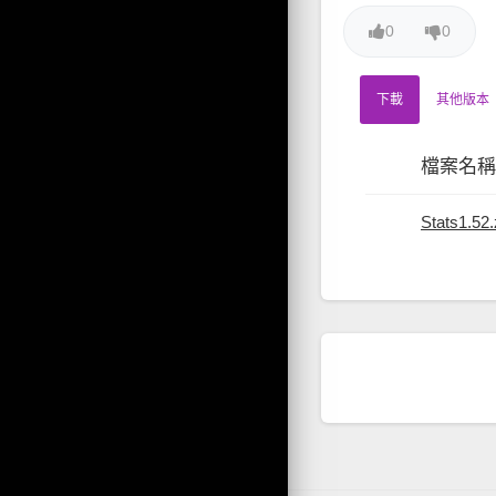
0
0
下載
其他版本
檔案名稱
Stats1.52.