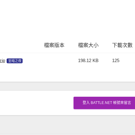
檔案版本
檔案大小
下載次數
zip
198.12 KB
125
至暗之夜
登入 BATTLE.NET 帳號來留言