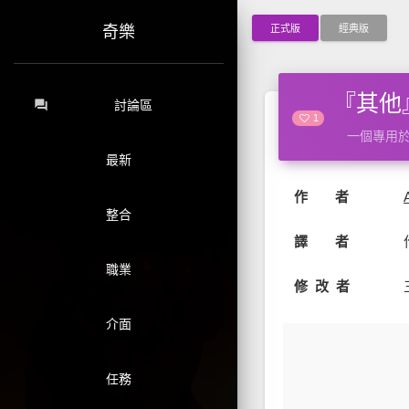
正式版
經典版
奇樂
『其他』
forum
討論區
1
一個專用
最新
作 者
整合
譯 者
職業
修 改 者
介面
任務