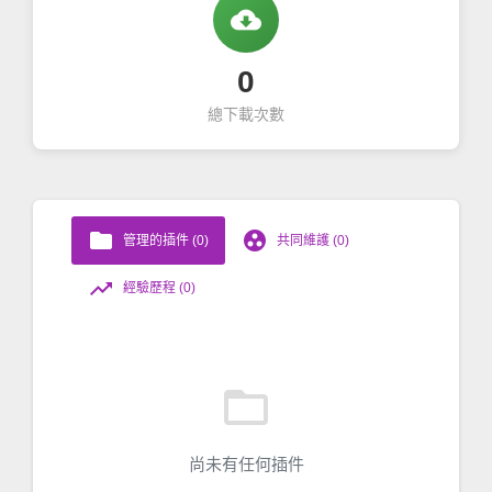
cloud_download
0
總下載次數
folder
group_work
管理的插件 (0)
共同維護 (0)
trending_up
經驗歷程 (0)
folder_open
尚未有任何插件