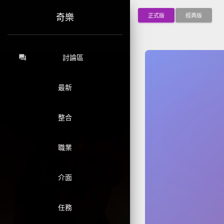
正式版
經典版
奇樂
forum
討論區
最新
整合
職業
介面
任務