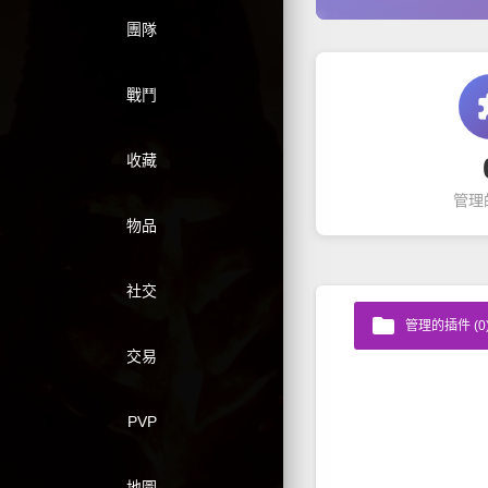
團隊
戰鬥
ext
收藏
管理
物品
社交
folder
管理的插件 (0
交易
PVP
地圖