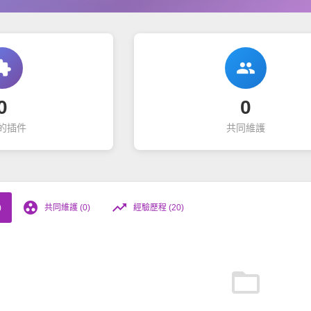
ension
group
0
0
的插件
共同維護
group_work
trending_up
)
共同維護 (0)
經驗歷程 (20)
folder_open