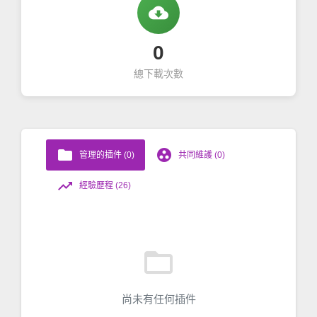
cloud_download
0
總下載次數
folder
group_work
管理的插件 (0)
共同維護 (0)
trending_up
經驗歷程 (26)
folder_open
尚未有任何插件