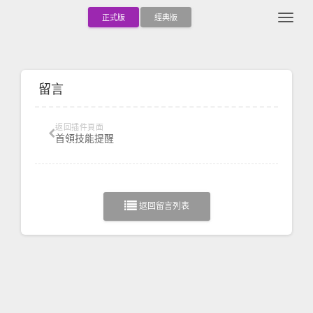
Togg
正式版
經典版
留言
返回插件頁面
首領技能提醒
返回留言列表