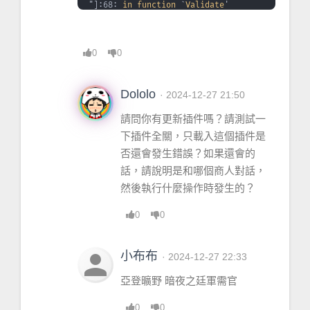
"]:68: 
in
function
 `
Validate
'
[
string
"@
Krowi_ExtendedVendorUI
/
Gui
/
Merchan
0
0
tFrame.lua
"]:155: 
in
function
`
GetMerchantNumItems
'
[
string
Dololo
· 2024-12-27 21:50
"@
Blizzard_UIPanels_Game
/
Mainline
/
Me
請問你有更新插件嗎？請測試一
rchantFrame.lua
"]:255: 
in
function
下插件全關，只載入這個插件是
<...
ns
/
Blizzard_UIPanels_Game
/
Mainli
否還會發生錯誤？如果還會的
ne
/
MerchantFrame.lua
:251>
話，請說明是和哪個商人對話，
[
string
 "=[
C
]"]: ?
然後執行什麼操作時發生的？
[
string
 "=[
C
]"]: 
in
function
`
MerchantFrame_UpdateMerchantInfo
'
0
0
[
string
"@
Blizzard_UIPanels_Game
/
Mainline
/
Me
person
小布布
· 2024-12-27 22:33
rchantFrame.lua
"]:191: 
in
function
亞登曠野 暗夜之廷軍需官
<...
ns
/
Blizzard_UIPanels_Game
/
Mainli
ne
/
MerchantFrame.lua
:178>
0
0