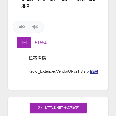
選項。
0
0
下載
其他版本
檔案名稱
檔
Krowi_ExtendedVendorUI-v21.3.zip
v21.
至暗之夜
登入 BATTLE.NET 帳號來留言