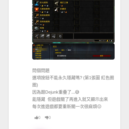
in
function
 `
SetUIPanel
'
[
string
"@
Blizzard_UIParentPanelManager
/
Main
line
/
UIParentPanelManager.lua
"]:336: 
in
function
 `
ShowUIPanel
'
[
string
"@
Blizzard_UIParentPanelManager
/
Main
line
/
UIParentPanelManager.lua
"]:174: 
in
function
<...
ParentPanelManager
/
Mainline
/
UIPa
問個問題
rentPanelManager.lua
:169>
選項按鈕不能永久隱藏嗎? (第1張圖 紅色圈
[
string
 "=[
C
]"]: 
in
function
圈)
`
SetAttribute
'
因為跟Dejunk重疊了...😅
[
string
能隱藏 但遊戲關了再進入就又顯示出來
"@
Blizzard_UIParentPanelManager
/
Main
每次進遊戲都要重新關一次很麻煩😖
line
/
UIParentPanelManager.lua
"]:893: 
0
0
in
function
<...
ParentPanelManager
/
Mainline
/
UIPa