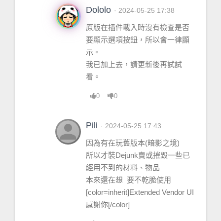
rentPanelManager.lua
:871>
Dololo
· 2024-05-25 17:38
[
string
 "=[
C
]"]: 
in
function
原版在插件載入時沒有檢查是否
`
ShowUIPanel
'
要顯示選項按鈕，所以會一律顯
[
string
示。
"@
Blizzard_UIPanels_Game
/
Mainline
/
Me
我已加上去，請更新後再試試
rchantFrame.lua
"]:67: 
in
function
看。
`
showFunc
'
[
string
0
0
"@
Blizzard_UIPanels_Game
/
Shared
/
Play
erInteractionFrameManager.lua
"]:202: 
person
Pili
· 2024-05-25 17:43
in
function
 `
ShowFrame
'
因為有在玩舊版本(暗影之境)
[
string
所以才裝Dejunk賣或摧毀一些已
"@
Blizzard_UIPanels_Game
/
Shared
/
Play
經用不到的材料、物品
erInteractionFrameManager.lua
"]:240: 
本來還在想 要不乾脆使用
in
function
[color=inherit]Extended Vendor UI
<...
Panels_Game
/
Shared
/
PlayerInterac
感謝你[/color]
tionFrameManager.lua
:237>