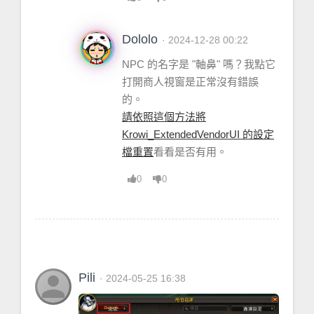
[
string
 "=[
C
]"]: ?
[
string
 "=[
C
]"]: 
in
function
Dololo
· 2024-12-28 00:22
`
MerchantFrame_Update
'
[
string
NPC 的名字是 "軸鼻" 嗎？我點它
"@
Krowi_ExtendedVendorUI
/
Krowi_Exten
打開商人視窗是正常沒有錯誤
dedVendorUI.lua
"]:41: 
in
function
的。
`
MerchantFrame_SetFilter
'
請依照這個方法將
[
string
Krowi_ExtendedVendorUI 的設定
"@
Krowi_ExtendedVendorUI
/
Gui
/
SearchB
檔重置
看看是否有用。
ox
/
SearchBoxMixin.lua
"]:16: 
in
0
0
function
<...
wi_ExtendedVendorUI
/
Gui
/
SearchBo
x
/
SearchBoxMixin.lua
:15>
...
[
string
 "=[
C
]"]: 
in
function
 `
Show
'
[
string
person
Pili
· 2024-05-25 16:38
"@
Blizzard_UIParentPanelManager
/
Main
line
/
UIParentPanelManager.lua
"]:493: 