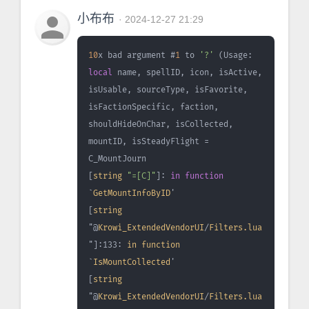
person
小布布
· 2024-12-27 21:29
10
x bad argument #
1
 to 
'?'
 (Usage: 
local
 name, spellID, icon, isActive, 
isUsable, sourceType, isFavorite, 
isFactionSpecific, faction, 
shouldHideOnChar, isCollected, 
mountID, isSteadyFlight = 
C_MountJourn
[
string
"=[C]"
]: 
in
function
`
GetMountInfoByID
'
[
string
"@
Krowi_ExtendedVendorUI
/
Filters.lua
"]:133: 
in
function
`
IsMountCollected
'
[
string
"@
Krowi_ExtendedVendorUI
/
Filters.lua