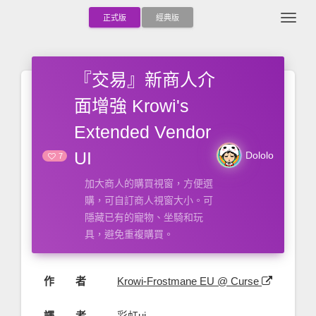
Togg
正式版
經典版
『交易』新商人介
面增強 Krowi's
Extended Vendor
UI
Dololo
7
加大商人的購買視窗，方便選
購，可自訂商人視窗大小。可
隱藏已有的寵物、坐騎和玩
具，避免重複購買。
作 者
Krowi-Frostmane EU @ Curse
譯 者
彩虹ui