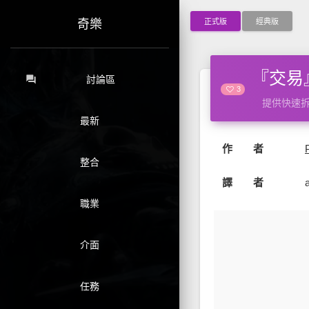
正式版
經典版
奇樂
『交易』
forum
討論區
3
提供快速
最新
作 者
整合
譯 者
職業
介面
任務