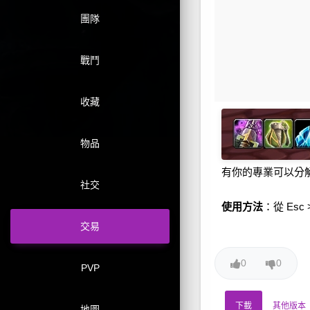
團隊
戰鬥
收藏
物品
有你的專業可以分
社交
使用方法
：從 Esc
交易
0
0
PVP
下載
其他版本
地圖