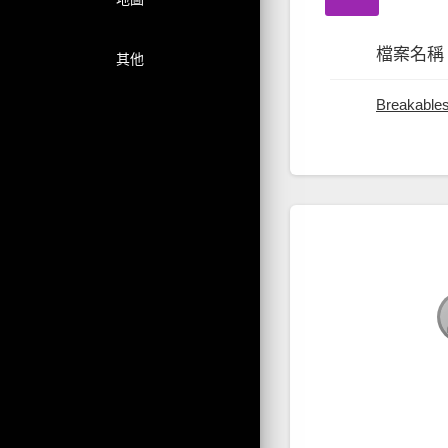
檔案名稱
其他
Breakables
p