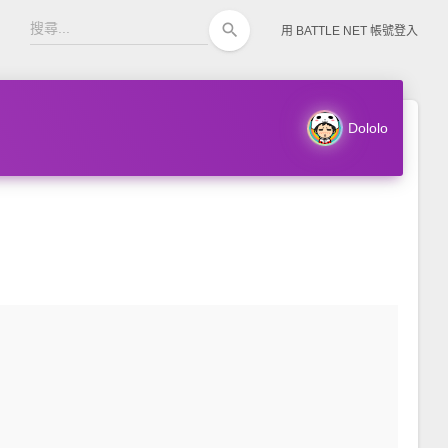
search
用 BATTLE NET 帳號登入
Dololo