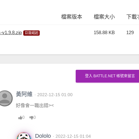
檔案版本
檔案大小
下載
-v1.9.8.zip
158.88 KB
129
巨龍崛起
登入 BATTLE.NET 帳號來留言
erson
黃阿維
· 2022-12-15 01:00
好像會一職出錯><
0
0
Dololo
· 2022-12-15 01:04