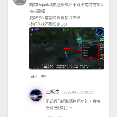
請問Dejunk我該怎麼讓它不跳出詢問視窗直
接摧毀呢
我記得以前都會直接拾取摧毀
找好久找不到設定QQ
0
0
三皈依
· 2021-06-30 20:13
正式版已經取消這個功能，直接
摧毀被限制了。