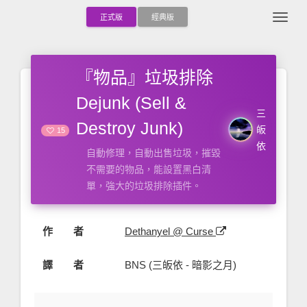
Togg
正式版
經典版
『物品』垃圾排除
Dejunk (Sell &
三
Destroy Junk)
皈
15
依
自動修理，自動出售垃圾，摧毀
不需要的物品，能設置黑白清
單，強大的垃圾排除插件。
作 者
Dethanyel @ Curse
譯 者
BNS (三皈依 - 暗影之月)