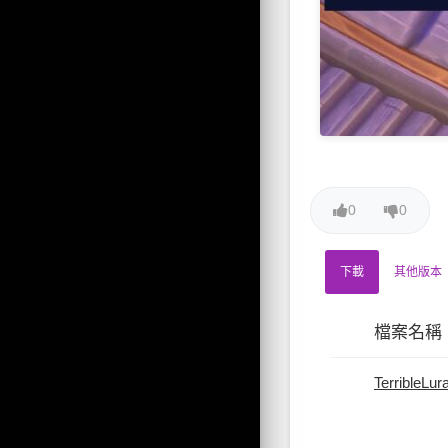
0
0
下載
其他版本
檔案名稱
TerribleLur