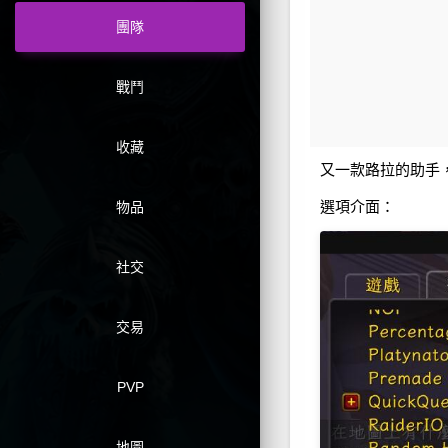
團隊
戰鬥
收藏
又一款路拉的助手
選項介面：
物品
社交
交易
PVP
地圖