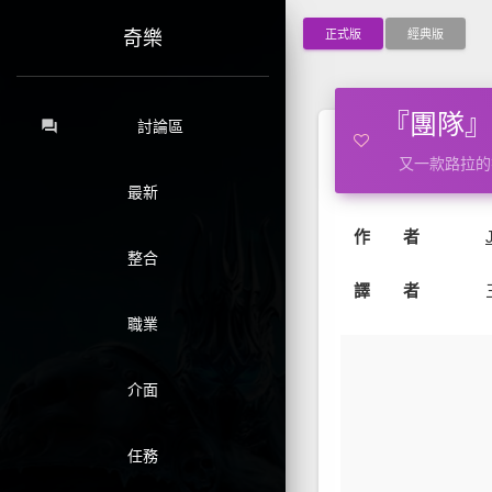
正式版
經典版
奇樂
『團隊』路拉
forum
討論區
又一款路拉的
最新
作 者
整合
譯 者
職業
介面
任務