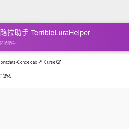
助手 TerribleLuraHelper
符號助手
Jonathas-Conceicao @ Curse
三皈依