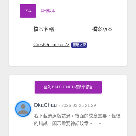
下載
其他版本
檔案名稱
檔案版本
檔案大
CrestOptimizer.7z
24.09 KB
至暗之夜
登入 BATTLE.NET 帳號來留言
person
DkaChau
· 2026-03-25 21:29
我下載過原版試過，後面的紋章需要，怪怪
的錯誤，顯示需要神話紋章。。。