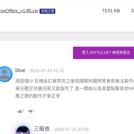
onOffers_v1.80.zip
73.51 KB
3
至暗之夜
登入 BATTLE.NET 帳號來留言
erson
blue
· 2026-07-23 21:22
用這個UI 在煉金訂單弄完之後到隔壁附魔時常會有無法製作(
單任務交完後回來又能製作了 我一開始以為是要點擊其他NP
務之類的動作才會正常
0
0
三皈依
· 2026-07-23 23:59