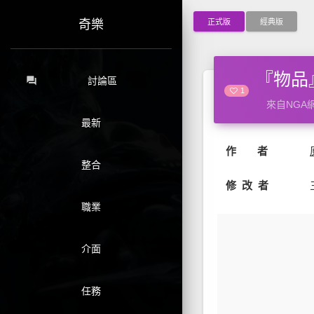
正式版
經典版
奇樂
『物品』P
forum
討論區
1
來自NGA網
最新
作 者
整合
修 改 者
職業
介面
任務