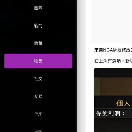
團隊
戰鬥
收藏
來自NGA網友修改的
右上角有選項，新
物品
社交
交易
PVP
地圖