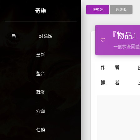
正式版
經典版
奇樂
『物品』Mr.
forum
討論區
一個檢查團體
最新
作 者
整合
譯 者
職業
介面
任務