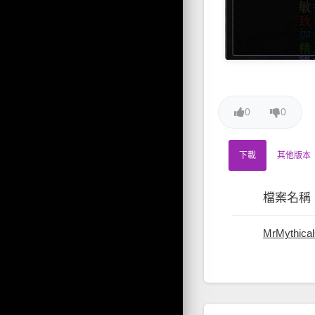
0
0
下載
其他版本
檔案名稱
MrMythical