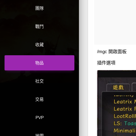
團隊
戰鬥
收藏
/mgc 開啟面板
插件選項
物品
社交
交易
PVP
地圖