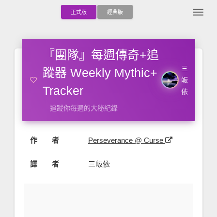
Togg
正式版
經典版
『團隊』每週傳奇+追
三
蹤器 Weekly Mythic+
皈
Tracker
依
追蹤你每週的大秘紀錄
作 者
Perseverance @ Curse
譯 者
三皈依