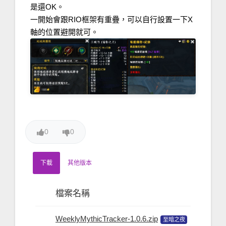
是還OK。
一開始會跟RIO框架有重疊，可以自行設置一下X
軸的位置避開就可。
0
0
下載
其他版本
檔案名稱
檔案版
WeeklyMythicTracker-1.0.6.zip
至暗之夜