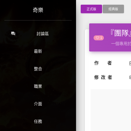
正式版
經典版
奇樂
『團隊』靜
forum
討論區
1
一個專用
最新
作 者
整合
修 改 者
職業
介面
任務