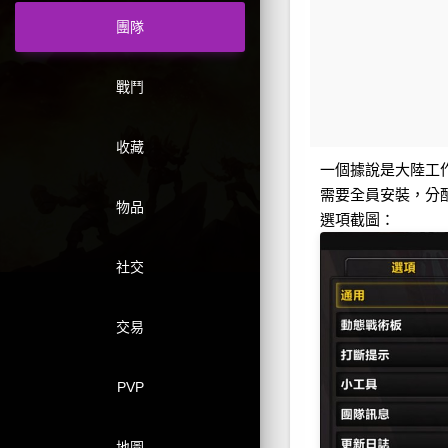
團隊
戰鬥
收藏
一個據說是大陸工
需要全員安裝，分
物品
選項截圖：
社交
交易
PVP
地圖