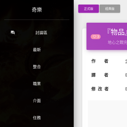
正式版
經典版
奇樂
『物品』裝
forum
討論區
3
地心之戰
最新
作 者
整合
譯 者
職業
修 改 者
介面
任務