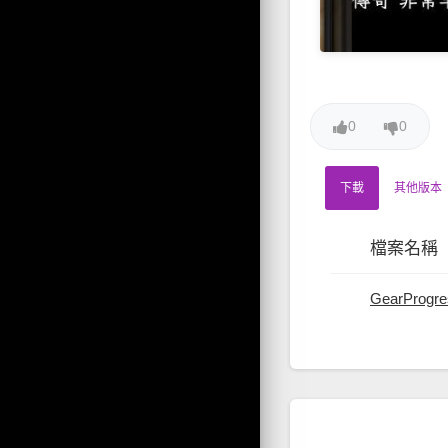
0
0
下載
其他版本
檔案名稱
GearProgre