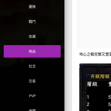
團隊
戰鬥
收藏
物品
地心之戰完整又豐富
社交
交易
PVP
地圖