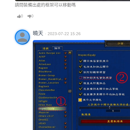
請問裝備出處的框架可以移動嗎
0
0
person
曉天
· 2023-07-22 15:26