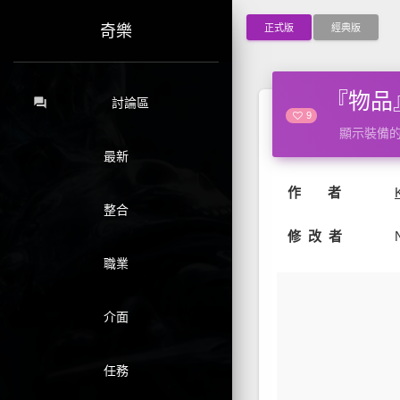
正式版
經典版
奇樂
『物品』
forum
討論區
9
顯示裝備
最新
作 者
整合
修 改 者
職業
介面
任務