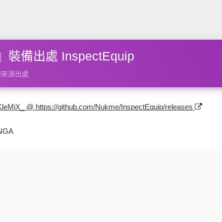
裝備出處 InspectEquip
的來源出處
KleMiX_ @ https://github.com/Nukme/InspectEquip/releases
NGA