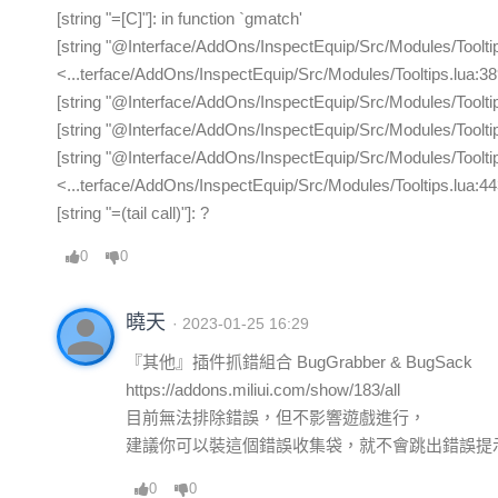
[string "=[C]"]: in function `gmatch'
[string "@Interface/AddOns/InspectEquip/Src/Modules/Tooltips
<...terface/AddOns/InspectEquip/Src/Modules/Tooltips.lua:3
[string "@Interface/AddOns/InspectEquip/Src/Modules/Tooltips.
[string "@Interface/AddOns/InspectEquip/Src/Modules/Tooltips
[string "@Interface/AddOns/InspectEquip/Src/Modules/Tooltips
<...terface/AddOns/InspectEquip/Src/Modules/Tooltips.lua:4
[string "=(tail call)"]: ?
0
0
person
曉天
· 2023-01-25 16:29
『其他』插件抓錯組合 BugGrabber & BugSack
https://addons.miliui.com/show/183/all
目前無法排除錯誤，但不影響遊戲進行，
建議你可以裝這個錯誤收集袋，就不會跳出錯誤提
0
0