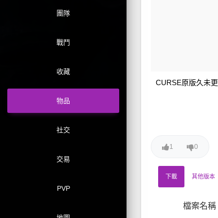
團隊
戰鬥
收藏
CURSE原版久未
物品
社交
1
0
交易
下載
其他版本
PVP
檔案名稱
地圖