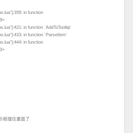
.lua"]:399: in function
89>
lua"]:421: in function `AddToTooltip'
.lua"]:433: in function `ParseItem'
.lua"]:444: in function
43>
示框擋住畫面了