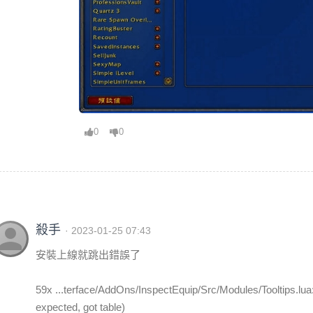
0
0
erson
殺手
· 2023-01-25 07:43
安裝上線就跳出錯誤了
59x ...terface/AddOns/InspectEquip/Src/Modules/Tooltips.lua:
expected, got table)