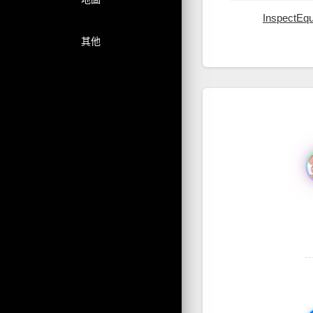
InspectEqu
其他