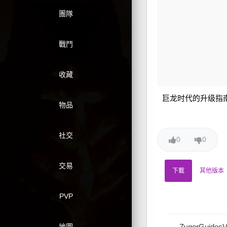
團隊
戰鬥
收藏
巨龙时代的升级指
物品
社交
0
0
交易
下載
其他版本
PVP
地圖
ZygorGuides