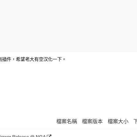
南插件，希望老大有空汉化一下。
檔案名稱
檔案版本
檔案大小
Viewer Release @ NGA
-
-
-
-