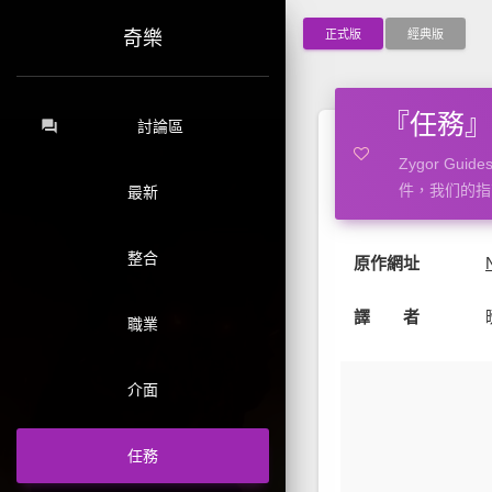
正式版
經典版
奇樂
『任務』任
forum
討論區
Zygor 
件，我们的指
最新
整合
原作網址
譯 者
職業
介面
任務