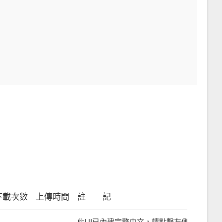
下載次數
上傳時間
註 記
-
此UI已內建完整中文，請點擊左側檔案名稱