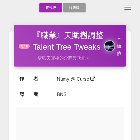
Togg
正式版
經典版
『職業』天賦樹調整
三
Talent Tree Tweaks
皈
6
依
增強天賦樹的介面與功能。
作 者
Numy @ Curse
譯 者
BNS