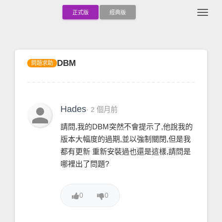
Togg
正式版
經典版
DBM
問題求助
person
Hades
· 2 個月前
請問,我的DBM突然不會提示了,他說我的
版本大幅度的過期,並以強制關閉,但是我
都有更新 重新安裝過也還是這樣,請問是
哪裡出了問題?
0
0