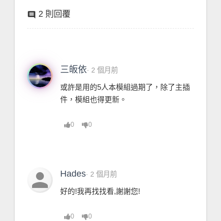
2 則回覆
comment
三皈依
· 2 個月前
或許是用的5人本模組過期了，除了主插
件，模組也得更新。
0
0
person
Hades
· 2 個月前
好的!我再找找看,謝謝您!
0
0