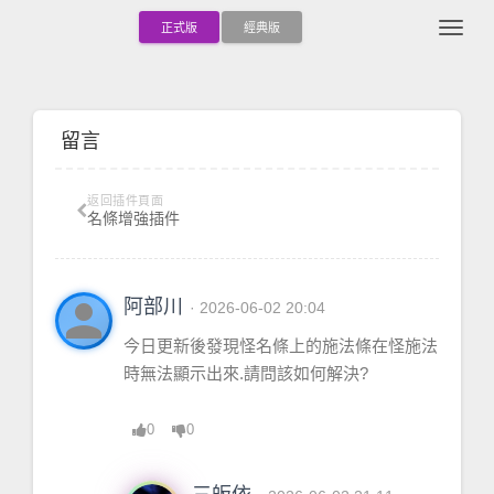
Togg
正式版
經典版
留言
返回插件頁面
名條增強插件
person
阿部川
· 2026-06-02 20:04
今日更新後發現怪名條上的施法條在怪施法
時無法顯示出來.請問該如何解決?
0
0