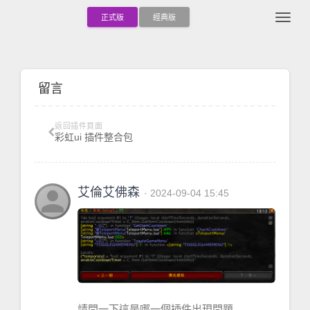
Togg
正式版
經典版
留言
返回插件頁面
彩虹ui 插件整合包
person
艾倫艾佛森
· 2024-09-04 15:45
請問一下這是哪一個插件出現問題